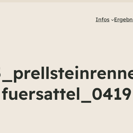
Infos
Ergebn
_prellsteinrenn
fuersattel_0419