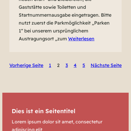
Gaststätte sowie Toiletten und
Startnummernausgabe eingetragen. Bitte
nutzt zuerst die Parkmöglichkeit „Parken
1“ bei unserem ursprünglichem
Austragungsort „zum
Weiterlesen
Vorherige Seite
1
2
3
4
5
Nächste Seite
Dies ist ein Seitentitel
Lorem ipsum dolor sit amet, consectetur
adipiscing elit